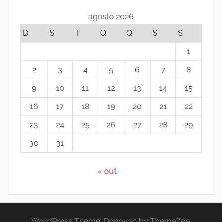
I
agosto 2026
n
D
S
T
Q
Q
S
S
1
s
2
3
4
5
6
7
8
t
9
10
11
12
13
14
15
16
17
18
19
20
21
22
i
23
24
25
26
27
28
29
t
30
31
u
« out
t
o
WordPress Theme: Donovan by ThemeZee.