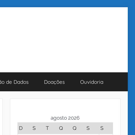
ão de Dados
Doações
Ouvidoria
agosto 2026
D
S
T
Q
Q
S
S