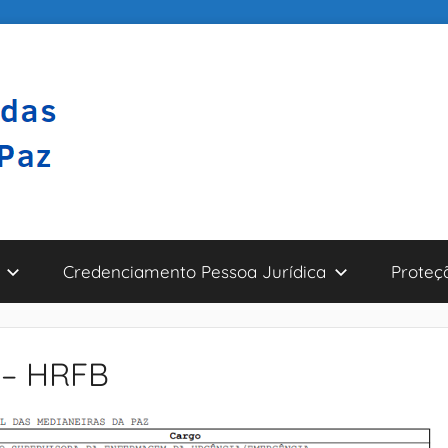
Credenciamento Pessoa Jurídica
Proteç
 – HRFB