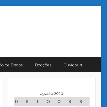
ão de Dados
Doações
Ouvidoria
agosto 2026
D
S
T
Q
Q
S
S