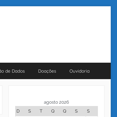
ão de Dados
Doações
Ouvidoria
agosto 2026
D
S
T
Q
Q
S
S