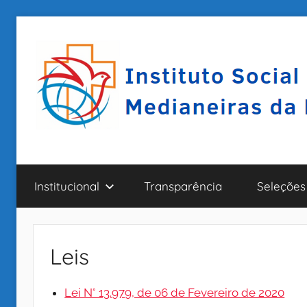
Pular
para
o
conteúdo
I
A
r
Institucional
Transparência
Seleções
a
S
r
i
M
p
Leis
i
E
n
Lei N° 13.979, de 06 de Fevereiro de 2020
a