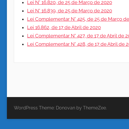
P
-
Lei N° 16.820, de 25 de Março de 2020
P
Lei N° 16.839, de 25 de Março de 2020
–
E
Lei Complementar N° 425, de 25 de Março d
Lei 16.862, de 17 de Abril de 2020
I
Lei Complementar N° 427, de 17 de Abril de 
Lei Complementar N° 428, de 17 de Abril de 
n
s
t
i
WordPress Theme: Donovan by ThemeZee.
t