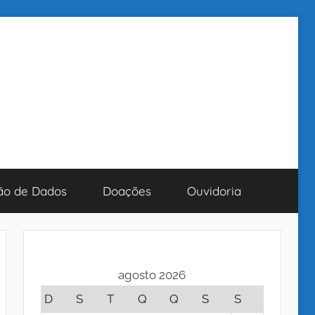
ão de Dados
Doações
Ouvidoria
agosto 2026
D
S
T
Q
Q
S
S