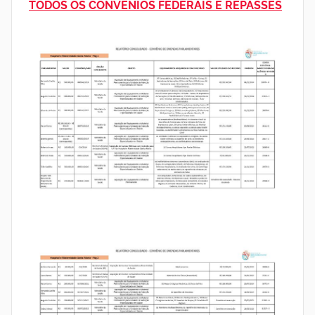
TODOS OS CONVÊNIOS FEDERAIS E REPASSES
I
n
s
t
i
t
u
t
o