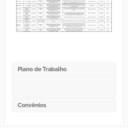
S
o
c
i
a
Plano de Trabalho
l
d
Convênios
a
s