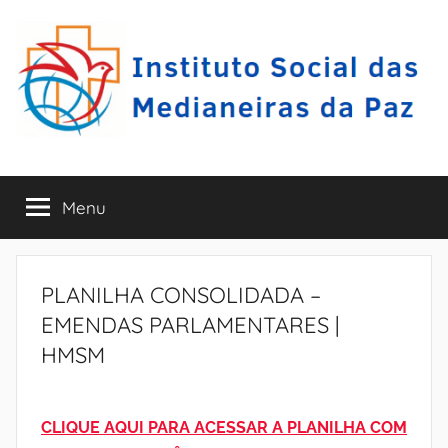
Pular
para
o
conteúdo
I
A
r
Menu
S
a
r
i
M
p
PLANILHA CONSOLIDADA –
i
E
EMENDAS PARLAMENTARES |
n
HMSM
a
P
-
P
–
CLIQUE AQUI PARA ACESSAR A PLANILHA COM
E