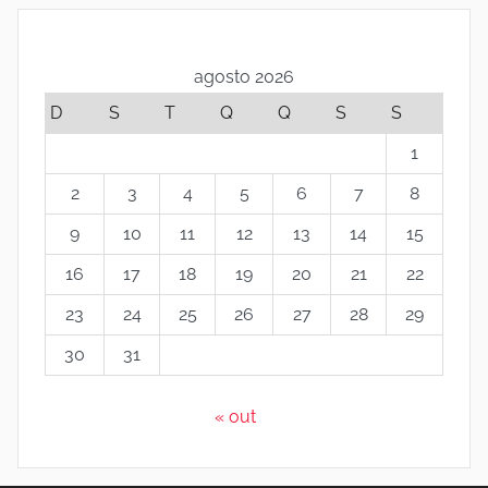
M
e
agosto 2026
D
S
T
Q
Q
S
S
d
1
i
2
3
4
5
6
7
8
9
10
11
12
13
14
15
a
16
17
18
19
20
21
22
n
23
24
25
26
27
28
29
e
30
31
i
« out
r