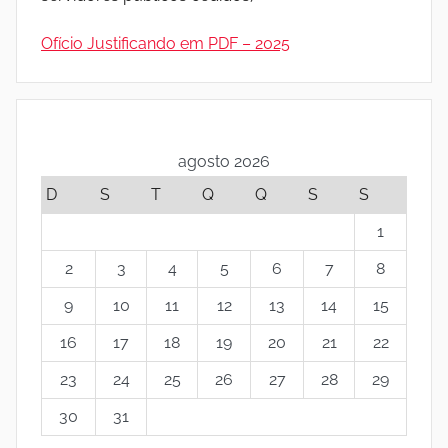
I
Ofício Justificando em PDF – 2025
n
s
agosto 2026
t
D
S
T
Q
Q
S
S
i
1
t
2
3
4
5
6
7
8
9
10
11
12
13
14
15
u
16
17
18
19
20
21
22
t
23
24
25
26
27
28
29
o
30
31