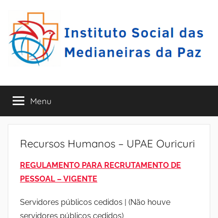
Pular
para
o
conteúdo
I
A
r
Menu
S
a
r
i
M
p
Recursos Humanos – UPAE Ouricuri
i
E
n
REGULAMENTO PARA RECRUTAMENTO DE
a
P
PESSOAL
– VIGENTE
-
P
–
Servidores públicos cedidos | (Não houve
E
servidores públicos cedidos)