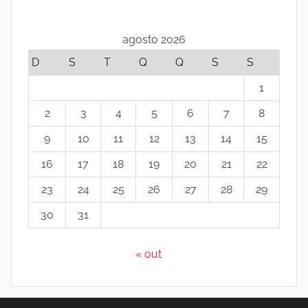
I
agosto 2026
n
D
S
T
Q
Q
S
S
s
1
2
3
4
5
6
7
8
t
9
10
11
12
13
14
15
i
16
17
18
19
20
21
22
t
23
24
25
26
27
28
29
30
31
u
t
« out
o