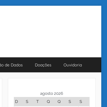
ão de Dados
Doações
Ouvidoria
agosto 2026
D
S
T
Q
Q
S
S