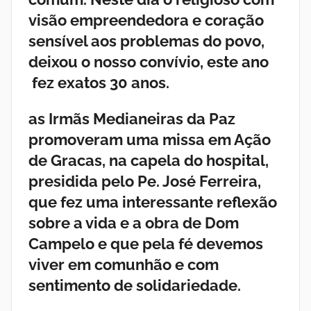
a
visão empreendedora e coração
sensível aos problemas do povo,
s
deixou o nosso convívio, este ano
fez exatos 30 anos.
d
as Irmãs Medianeiras da Paz
a
promoveram uma missa em Ação
P
de Gracas, na capela do hospital,
presidida pelo Pe. José Ferreira,
a
que fez uma interessante reflexão
sobre a vida e a obra de Dom
z
Campelo e que pela fé devemos
viver em comunhão e com
sentimento de solidariedade.