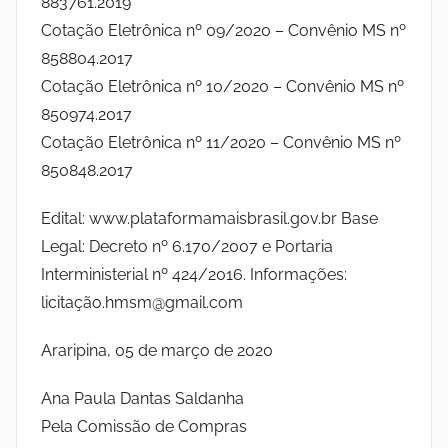
883761.2019
M
S
Cotação Eletrônica nº 09/2020 – Convênio MS nº
E
858804.2017
D
o
Cotação Eletrônica nº 10/2020 – Convênio MS nº
I
850974.2017
A
c
N
Cotação Eletrônica nº 11/2020 – Convênio MS nº
E
i
850848.2017
I
a
Edital: www.plataformamaisbrasil.gov.br Base
R
A
Legal: Decreto nº 6.170/2007 e Portaria
l
S
Interministerial nº 424/2016. Informações:
D
licitação.hmsm@gmail.com
d
A
P
Araripina, 05 de março de 2020
a
A
Ana Paula Dantas Saldanha
Z
s
Pela Comissão de Compras