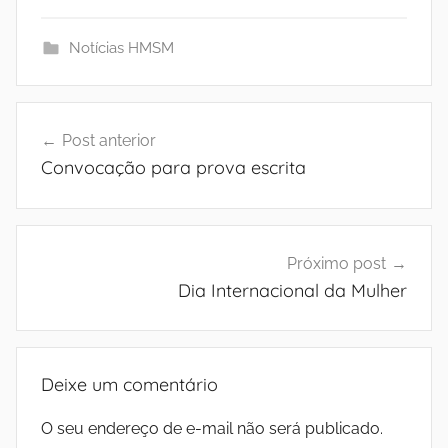
M
Notícias HMSM
e
Navegação
d
Post anterior
de
Convocação para prova escrita
i
Post
a
Próximo post
n
Dia Internacional da Mulher
e
i
Deixe um comentário
r
O seu endereço de e-mail não será publicado.