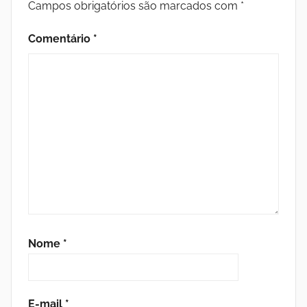
Campos obrigatórios são marcados com
*
a
Comentário
*
s
d
a
P
a
z
Nome
*
E-mail
*