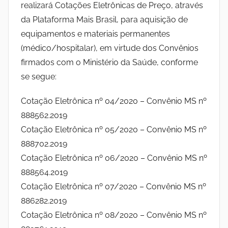
realizará Cotações Eletrônicas de Preço, através
I
N
da Plataforma Mais Brasil, para aquisição de
S
n
equipamentos e materiais permanentes
T
(médico/hospitalar), em virtude dos Convênios
I
s
T
firmados com o Ministério da Saúde, conforme
U
se segue:
t
T
Cotação Eletrônica nº 04/2020 – Convênio MS nº
O
i
S
888562.2019
O
Cotação Eletrônica nº 05/2020 – Convênio MS nº
t
C
888702.2019
I
Cotação Eletrônica nº 06/2020 – Convênio MS nº
u
A
888564.2019
L
t
Cotação Eletrônica nº 07/2020 – Convênio MS nº
D
886282.2019
A
o
Cotação Eletrônica nº 08/2020 – Convênio MS nº
S