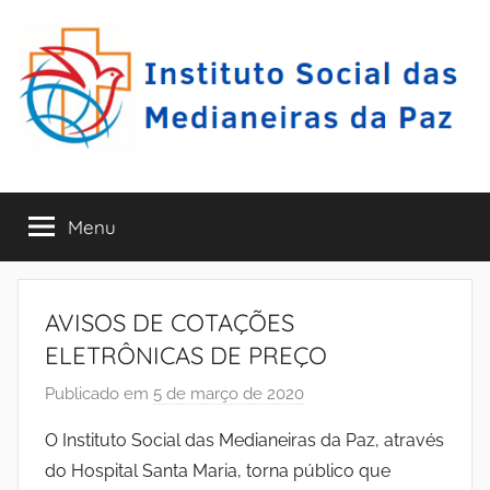
Pular
para
o
conteúdo
I
A
r
Menu
S
a
r
i
M
p
AVISOS DE COTAÇÕES
i
E
ELETRÔNICAS DE PREÇO
n
a
Publicado em
5 de março de 2020
p
P
-
o
O Instituto Social das Medianeiras da Paz, através
P
r
–
E
do Hospital Santa Maria, torna público que
I