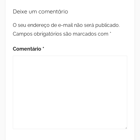
a
Deixe um comentário
s
O seu endereço de e-mail não será publicado.
Campos obrigatórios são marcados com
*
d
Comentário
*
a
P
a
z