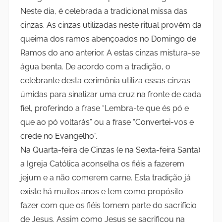
A
S
Neste dia, é celebrada a tradicional missa das
L
cinzas. As cinzas utilizadas neste ritual provêm da
D
o
queima dos ramos abençoados no Domingo de
A
Ramos do ano anterior. A estas cinzas mistura-se
S
c
água benta. De acordo com a tradição, o
M
celebrante desta cerimônia utiliza essas cinzas
i
E
úmidas para sinalizar uma cruz na fronte de cada
D
a
fiel, proferindo a frase “Lembra-te que és pó e
I
que ao pó voltarás” ou a frase “Convertei-vos e
A
l
N
crede no Evangelho”.
E
Na Quarta-feira de Cinzas (e na Sexta-feira Santa)
d
I
a Igreja Católica aconselha os fiéis a fazerem
R
jejum e a não comerem carne. Esta tradição já
a
A
existe há muitos anos e tem como propósito
S
fazer com que os fiéis tomem parte do sacrifício
s
D
de Jesus. Assim como Jesus se sacrificou na