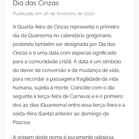
Dia das Cinzas
I
Publicado em
26 de fevereiro de 2020
p
n
o
A Quarta-feira de Cinzas representa o primeiro
r
dia da Quaresma no calendário gregoriano,
s
I
podendo também ser designada por Dia das
N
t
Cinzas e é uma data com especial significado
S
para a comunidade cristã. A data é um símbolo
T
i
do dever da conversão e da mudança de vida,
I
T
para recordar a passageira fragilidade da vida
t
U
humana, sujeita à morte. Coincide com o dia
T
seguinte à terça-feira de Carnaval e é o primeiro
u
O
dos 40 dias (Quaresma) entre essa terça-feira e a
S
t
sexta-feira (Santa) anterior ao domingo de
O
Páscoa.
C
o
I
A origem deste nome é puramente religiosa.