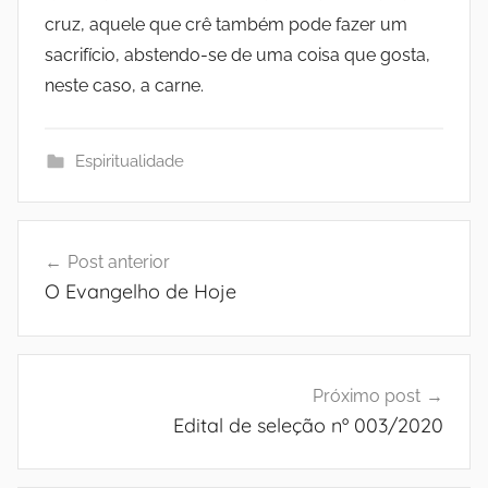
A
M
cruz, aquele que crê também pode fazer um
P
sacrifício, abstendo-se de uma coisa que gosta,
A
e
neste caso, a carne.
Z
d
Espiritualidade
i
Navegação
a
Post anterior
de
O Evangelho de Hoje
n
Post
e
Próximo post
i
Edital de seleção nº 003/2020
r