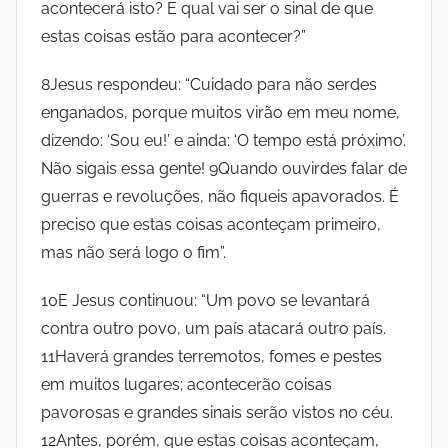
E
acontecerá isto? E qual vai ser o sinal de que
S
D
estas coisas estão para acontecer?”
I
o
8Jesus respondeu: “Cuidado para não serdes
A
N
enganados, porque muitos virão em meu nome,
c
E
dizendo: ‘Sou eu!’ e ainda: ‘O tempo está próximo’.
I
i
Não sigais essa gente! 9Quando ouvirdes falar de
R
guerras e revoluções, não fiqueis apavorados. É
A
a
preciso que estas coisas aconteçam primeiro,
S
mas não será logo o fim”.
D
l
A
10E Jesus continuou: “Um povo se levantará
d
P
contra outro povo, um país atacará outro país.
A
11Haverá grandes terremotos, fomes e pestes
a
Z
em muitos lugares; acontecerão coisas
pavorosas e grandes sinais serão vistos no céu.
s
12Antes, porém, que estas coisas aconteçam,