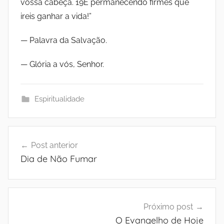
vossa cabeça. 19É permanecendo firmes que
a
ireis ganhar a vida!”
s
— Palavra da Salvação.
d
— Glória a vós, Senhor.
a
Espiritualidade
P
Navegação
a
Post anterior
de
Dia de Não Fumar
z
Post
Próximo post
O Evangelho de Hoje