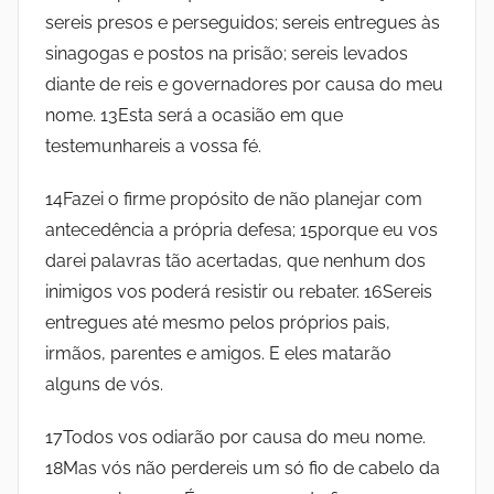
M
sereis presos e perseguidos; sereis entregues às
sinagogas e postos na prisão; sereis levados
e
diante de reis e governadores por causa do meu
nome. 13Esta será a ocasião em que
d
testemunhareis a vossa fé.
i
14Fazei o firme propósito de não planejar com
antecedência a própria defesa; 15porque eu vos
a
darei palavras tão acertadas, que nenhum dos
inimigos vos poderá resistir ou rebater. 16Sereis
n
entregues até mesmo pelos próprios pais,
e
irmãos, parentes e amigos. E eles matarão
alguns de vós.
i
17Todos vos odiarão por causa do meu nome.
r
18Mas vós não perdereis um só fio de cabelo da