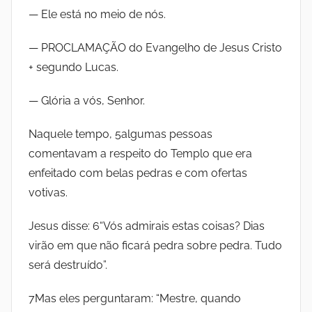
S
I
— Ele está no meio de nós.
T
I
n
— PROCLAMAÇÃO do Evangelho de Jesus Cristo
T
+ segundo Lucas.
s
U
T
— Glória a vós, Senhor.
t
O
Naquele tempo, 5algumas pessoas
S
i
comentavam a respeito do Templo que era
O
C
enfeitado com belas pedras e com ofertas
t
I
votivas.
A
u
Jesus disse: 6“Vós admirais estas coisas? Dias
L
D
virão em que não ficará pedra sobre pedra. Tudo
t
A
será destruído”.
S
o
7Mas eles perguntaram: “Mestre, quando
M