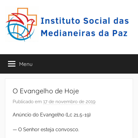
Pular
para
o
conteúdo
I
A
r
Menu
S
a
r
i
M
p
O Evangelho de Hoje
i
E
Publicado em
17 de novembro de 2019
p
n
o
a
P
Anúncio do Evangelho (Lc 21,5-19)
-
r
P
I
–
— O Senhor esteja convosco.
E
N