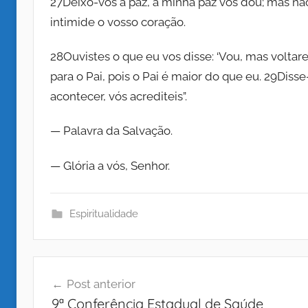
u
27Deixo-vos a paz, a minha paz vos dou; mas n
A
intimide o vosso coração.
S
t
M
28Ouvistes o que eu vos disse: ‘Vou, mas voltarei
E
o
para o Pai, pois o Pai é maior do que eu. 29Diss
D
acontecer, vós acrediteis”.
I
S
A
— Palavra da Salvação.
N
o
E
— Glória a vós, Senhor.
I
c
R
A
Espiritualidade
S
i
D
A
Navegação
a
P
Post anterior
de
A
9ª Conferência Estadual de Saúde