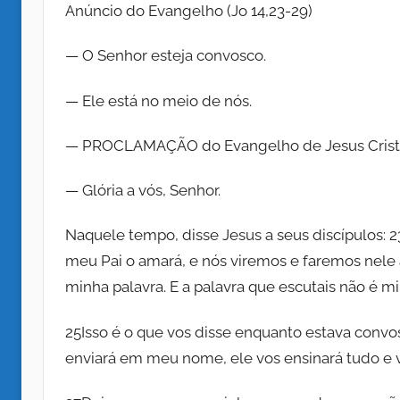
P
-
Anúncio do Evangelho (Jo 14,23-29)
r
P
I
–
E
— O Senhor esteja convosco.
N
S
I
— Ele está no meio de nós.
T
I
n
— PROCLAMAÇÃO do Evangelho de Jesus Cristo
T
U
— Glória a vós, Senhor.
s
T
O
Naquele tempo, disse Jesus a seus discípulos: 
t
S
meu Pai o amará, e nós viremos e faremos nel
O
minha palavra. E a palavra que escutais não é m
i
C
I
25Isso é o que vos disse enquanto estava convos
A
t
enviará em meu nome, ele vos ensinará tudo e v
L
D