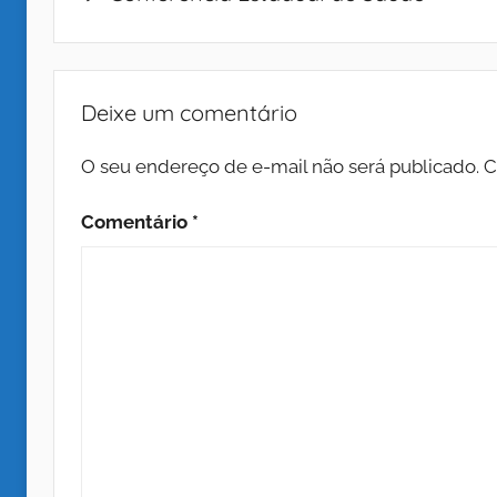
l
Post
Z
d
Deixe um comentário
a
O seu endereço de e-mail não será publicado.
C
s
Comentário
*
M
e
d
i