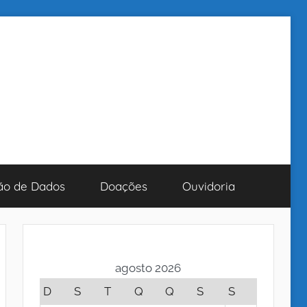
ão de Dados
Doações
Ouvidoria
agosto 2026
D
S
T
Q
Q
S
S