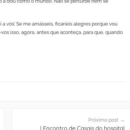
ão a dou como o mundo. Não se perturbe nem se
 a vós’. Se me amásseis, ficaríeis alegres porque vou
e-vos isso, agora, antes que aconteça, para que, quando
Próximo post
I Encontro de Casais do hospital