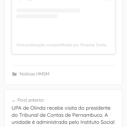
S
o
c
Uma publicação compartilhada por Hospital Santa Maria (@hospitalsantamaria)
i
a
Notícias HMSM
l
d
Navegação
Post anterior
de
a
UPA de Olinda recebe visita do presidente
Post
do Tribunal de Contas de Pernambuco. A
s
unidade é administrada pelo Instituto Social