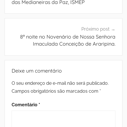
das Medianeiras da Paz, ISMEP
M
e
Próximo post
d
8ª noite no Novenário de Nossa Senhora
Imaculada Conceição de Araripina.
i
a
Deixe um comentário
n
O seu endereço de e-mail não será publicado.
e
Campos obrigatórios são marcados com
*
i
Comentário
*
r