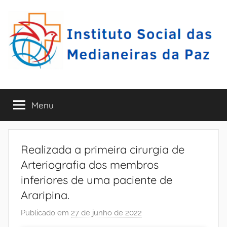
Pular
para
o
conteúdo
I
A
r
Menu
S
a
r
i
M
p
Realizada a primeira cirurgia de
i
E
Arteriografia dos membros
n
inferiores de uma paciente de
a
P
Araripina.
-
P
–
Publicado em
27 de junho de 2022
p
E
o