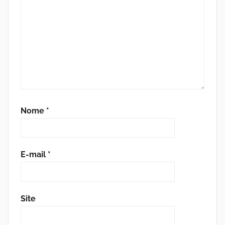
a
s
d
a
Nome
*
P
a
E-mail
*
z
Site