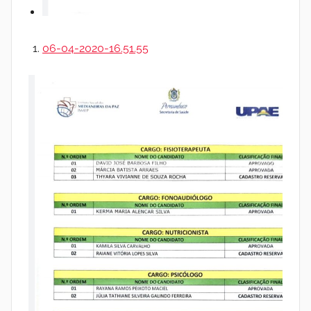
a
06-04-2020-16.51.55
s
d
a
P
a
z