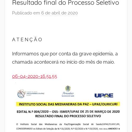
Resultado final do Processo Seletivo
I
Publicado em
6 de abril de 2020
p
n
o
r
s
I
A T E N Ç Ã O
N
t
S
Informamos que por conta da grave epidemia, a
T
chamada acontecerá no início do mês de maio.
i
I
T
06-04-2020-16.51.55
t
U
T
u
O
S
t
O
C
o
I